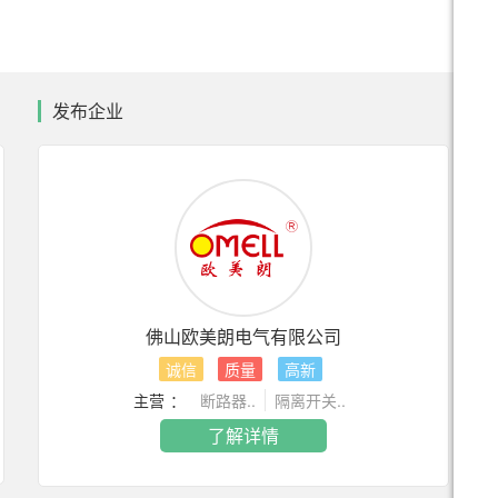
发布企业
佛山欧美朗电气有限公司
诚信
质量
高新
主营 ：
断路器..
隔离开关..
了解详情