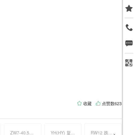
收藏
点赞数623
ZW7-40.5 户外高压真空断路器
YH(HY) 复合氧化锌避雷器
RW12 跌落式熔断器